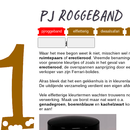
pjroggeband
elfletterig
dwaalsafari
kleurendoof!
Waar het mee begon weet ik niet, misschien wel 
ruimtepaars
of
erectierood
. Vreemde benaming
voor gewone kleurtjes of zoals in het geval van
erectierood
; de overspannen aanprijzing door e
verkoper van zijn Ferrari-bolides.
Alras bleek dat het een gekkenhuis is in kleurenl
De uitdijende verzameling verdient een eigen afde
Vele elfletterige kleurtermen wachten trouwens n
verwerking. Maak uw borst maar nat want o.a.
genadegroen
,
boerenblauw
en
kachelzwart
ko
er aan!