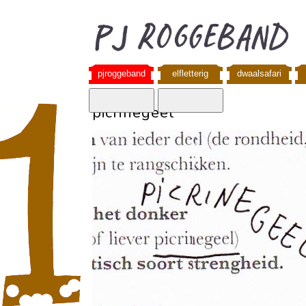
pjroggeband
elfletterig
dwaalsafari
picrinegeel