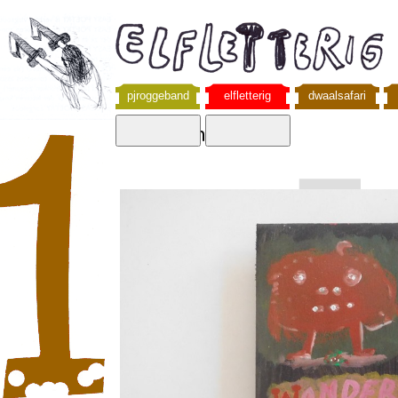
pjroggeband
elfletterig
dwaalsafari
wondernemer