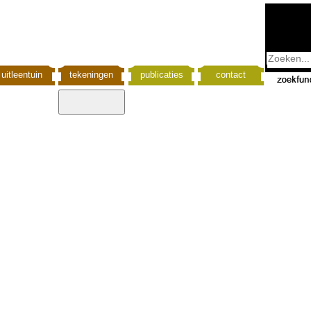
uitleentuin
tekeningen
publicaties
contact