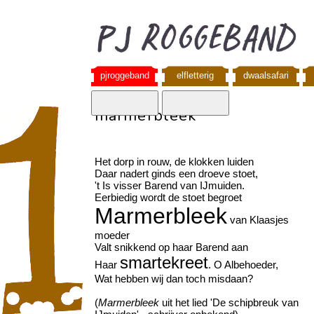
pjroggeband
elfletterig
dwaalsafari
marmerbleek
Het dorp in rouw, de klokken luiden
Daar nadert ginds een droeve stoet,
't Is visser Barend van IJmuiden.
Eerbiedig wordt de stoet begroet
Marmerbleek
van Klaasjes
moeder
Valt snikkend op haar Barend aan
smartekreet
Haar
. O Albehoeder,
Wat hebben wij dan toch misdaan?
(
Marmerbleek
uit het lied 'De schipbreuk van