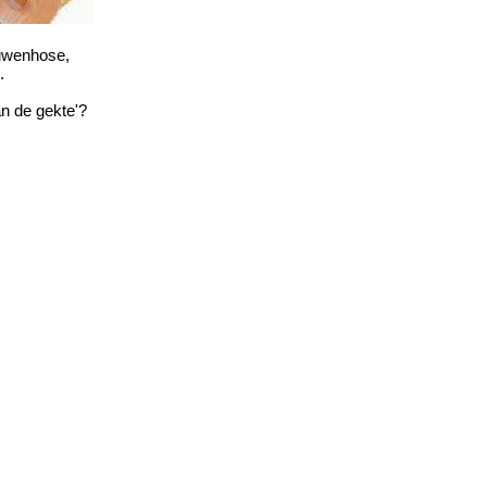
euwenhose,
.
an de gekte'?