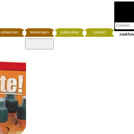
uitleentuin
tekeningen
publicaties
contact