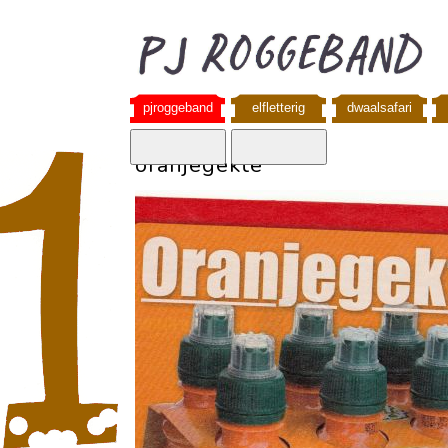
pjroggeband
elfletterig
dwaalsafari
oranjegekte