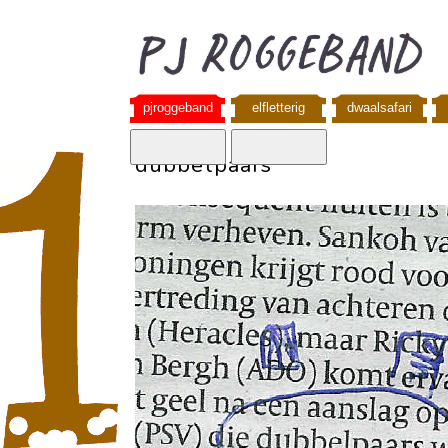
pjroggeband
elfletterig
dwaalsafari
dubbelpaars