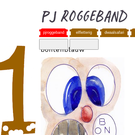
pjroggeband
elfletterig
dwaalsafari
bontenblauw