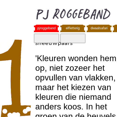
pjroggeband
elfletterig
dwaalsafari
sneeuwpaars
'Kleuren wonden hem
op, niet zozeer het
opvullen van vlakken,
maar het kiezen van
kleuren die niemand
anders koos. In het
groen van de heuvels