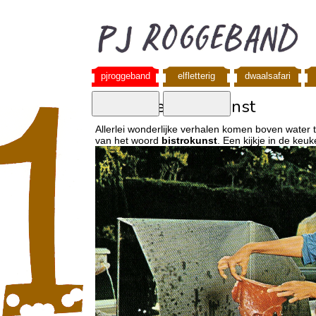
pjroggeband
elfletterig
dwaalsafari
expeditie bistrokunst
Allerlei wonderlijke verhalen komen boven water 
van het woord
bistrokunst
. Een kijkje in de k