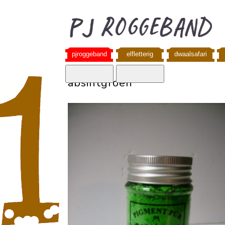
pjroggeband
elfletterig
dwaalsafari
absintgroen