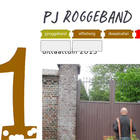
pjroggeband
elfletterig
dwaalsafari
uitlaattuin 2013