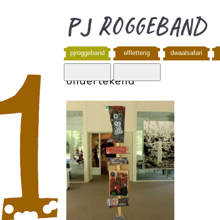
pjroggeband
elfletterig
dwaalsafari
ondertekend