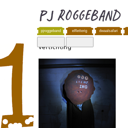
pjroggeband
elfletterig
dwaalsafari
verlichting