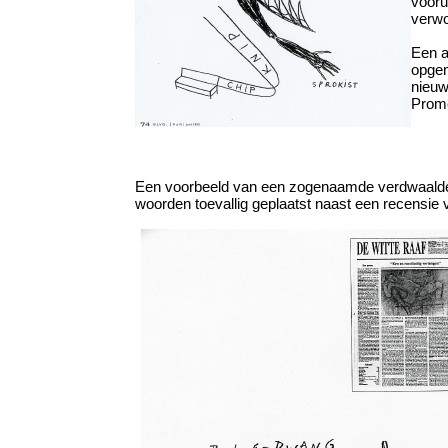
vooru
verwo
Een a
opgen
nieuw
Prom
Een voorbeeld van een zogenaamde verdwaalde te
woorden toevallig geplaatst naast een recensie