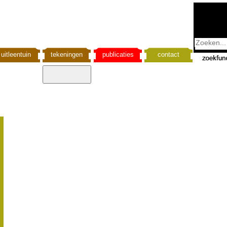
uitleentuin
tekeningen
publicaties
contact