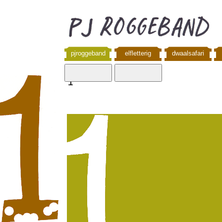
pjroggeband
elfletterig
dwaalsafari
1