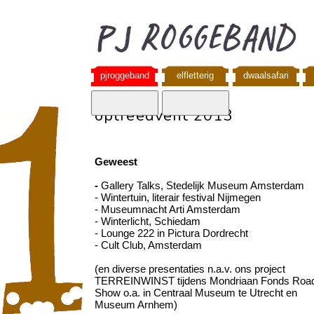
pjroggeband
elfletterig
dwaalsafari
optreedvent 2013
Geweest
-
Gallery Talks, Stedelijk Museum Amsterdam
- Wintertuin, literair festival Nijmegen
- Museumnacht Arti Amsterdam
- Winterlicht,
Schiedam
- Lounge 222 in Pictura Dordrecht
- Cult Club, Amsterdam
(en diverse presentaties n.a.v. ons project
TERREINWINST tijdens Mondriaan Fonds Roa
Show o.a. in Centraal Museum te Utrecht en
Museum Arnhem)