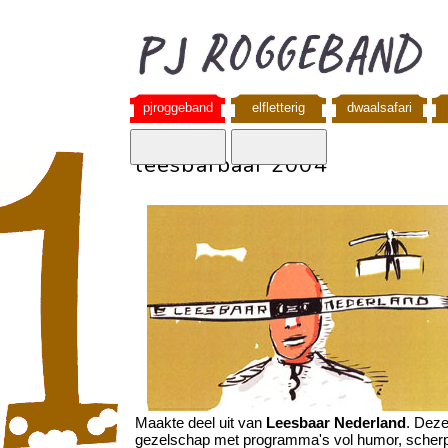
pjroggeband
elfletterig
dwaalsafari
leesbarbaar 2004
Maakte deel uit van
Leesbaar Nederland
. Deze
gezelschap met programma's vol humor, scherpe l