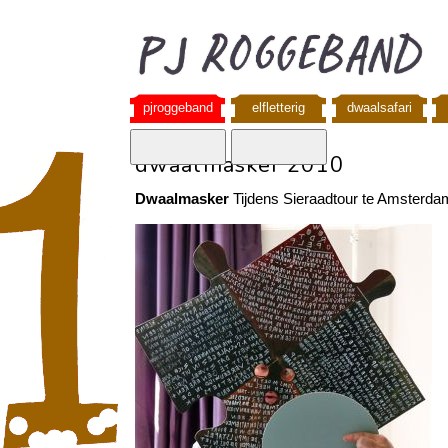
pjroggeband
elfletterig
dwaalsafari
dwaalmasker 2010
Dwaalmasker
Tijdens Sieraadtour te Amsterda