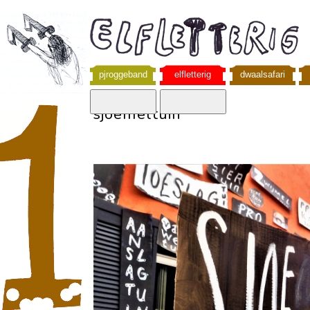
pjroggeband
elfletterig
dwaalsafari
sjoemeltuin