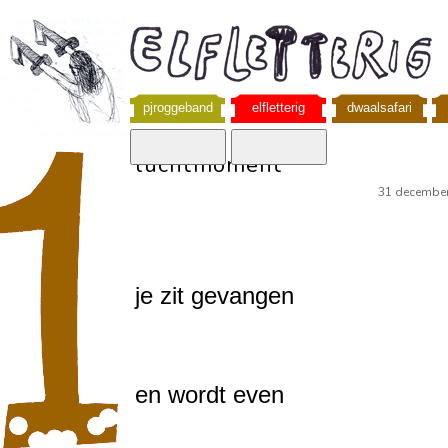
pjroggeband
elfletterig
dwaalsafari
luchtmoment
31 decembe
je zit gevangen
en wordt even