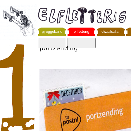
pjroggeband
elfletterig
dwaalsafari
portzending