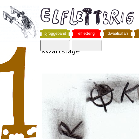
pjroggeband
elfletterig
dwaalsafari
kwartslager