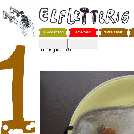
pjroggeband
elfletterig
dwaalsafari
uitkijktuin