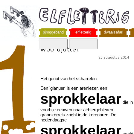
pjroggeband
elfletterig
dwaalsafari
woordjutter
25 augustus 2014
Het genot van het scharrelen
Een 'glanuer' is een arenlezer, een
sprokkelaar
die in
voorbije eeuwen naar achtergebleven
graankorrels zocht in de korenaren. De
hedendaagse
sprokkelaar
zoekt