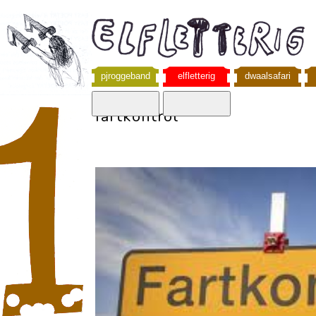
pjroggeband
elfletterig
dwaalsafari
fartkontrol