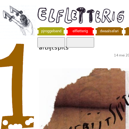
pjroggeband
elfletterig
dwaalsafari
afbijtspits
14 mei 2