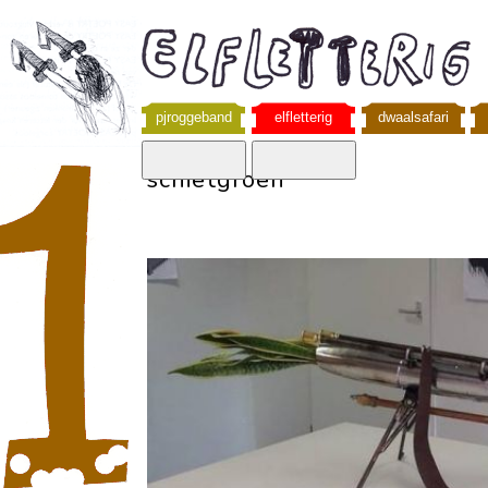
pjroggeband
elfletterig
dwaalsafari
schietgroen