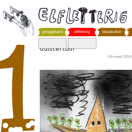
pjroggeband
elfletterig
dwaalsafari
duistertuin
24 maart 2014