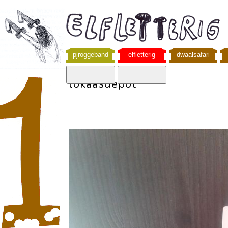
pjroggeband
elfletterig
dwaalsafari
lokaasdepot