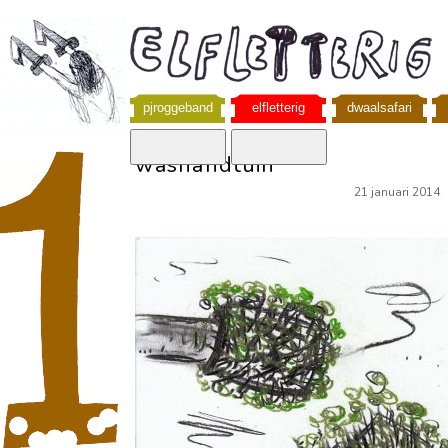
pjroggeband
elfletterig
dwaalsafari
washandtuin
21 januari 2014