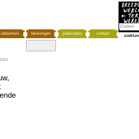
uitleentuin
tekeningen
publicaties
contact
 2012
uw,
t
pende