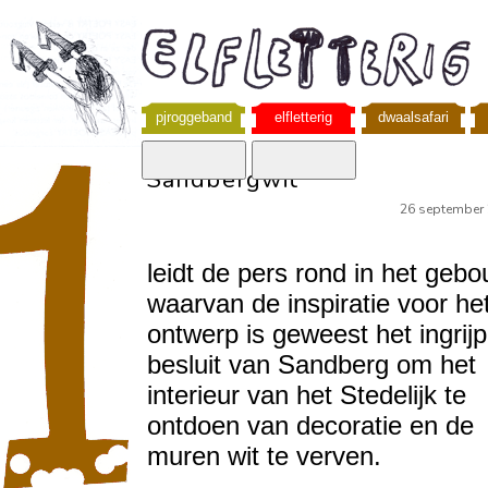
pjroggeband
elfletterig
dwaalsafari
Sandbergwit
26 september
leidt de pers rond in het gebo
waarvan de inspiratie voor he
ontwerp is geweest het ingrij
besluit van Sandberg om het
interieur van het Stedelijk te
ontdoen van decoratie en de
muren wit te verven.