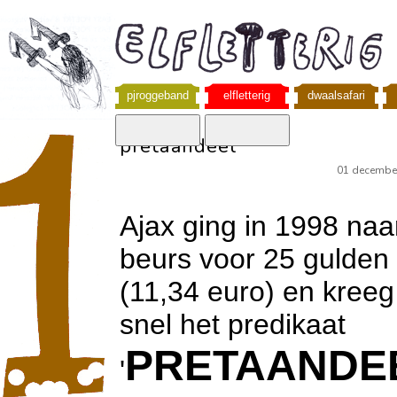
pjroggeband
elfletterig
dwaalsafari
pretaandeel
01 decembe
Ajax ging in 1998 naa
beurs voor 25 gulden
(11,34 euro) en kreeg
snel het predikaat
PRETAANDE
'