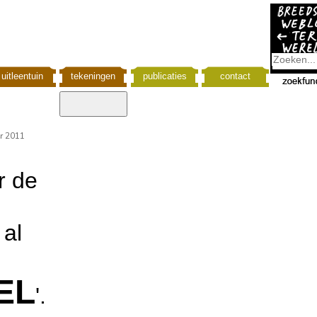
uitleentuin
tekeningen
publicaties
contact
r 2011
r de
 al
EL
'.