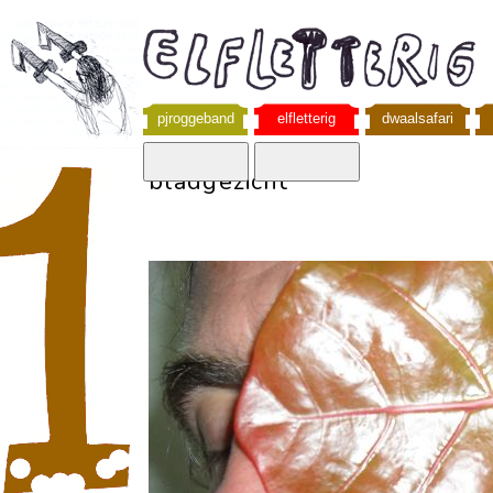
pjroggeband
elfletterig
dwaalsafari
bladgezicht