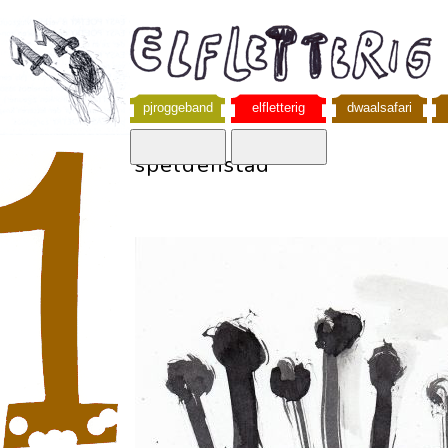
pjroggeband
elfletterig
dwaalsafari
speldenstad