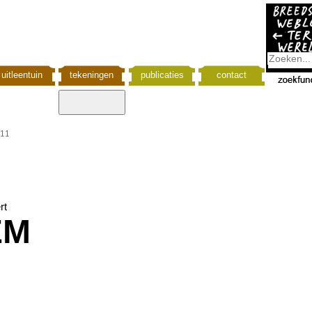
uitleentuin
tekeningen
publicaties
contact
011
rt
EM