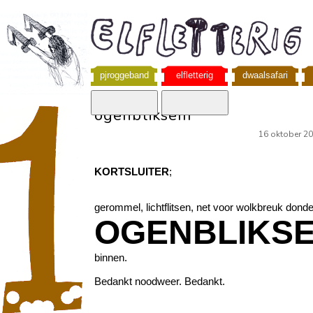
pjroggeband
elfletterig
dwaalsafari
ogenbliksem
16 oktober 2
KORTSLUITER
;
gerommel, lichtflitsen, net voor wolkbreuk donde
OGENBLIKS
binnen.
Bedankt noodweer. Bedankt.