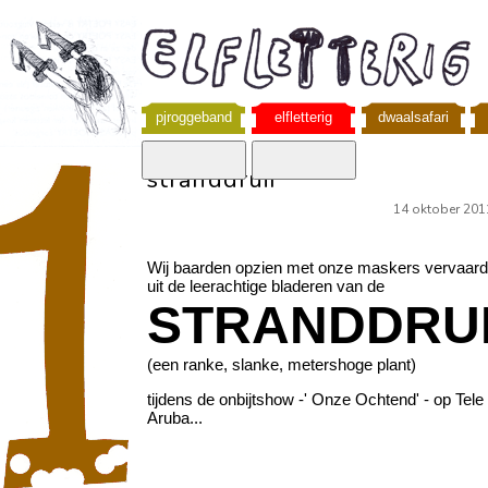
pjroggeband
elfletterig
dwaalsafari
stranddruif
14 oktober 201
Wij baarden opzien met onze maskers vervaard
uit de leerachtige bladeren van de
STRANDDRU
(een ranke, slanke, metershoge plant)
tijdens de onbijtshow -' Onze Ochtend' - op Tele
Aruba...