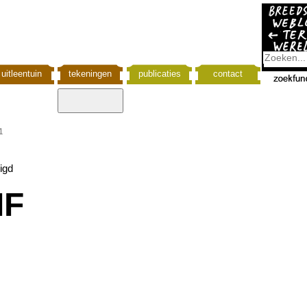
uitleentuin
tekeningen
publicaties
contact
1
igd
IF