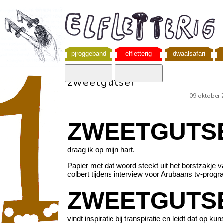
pjroggeband
elfletterig
dwaalsafari
zweetgutser
09 oktober 
ZWEETGUTS
draag ik op mijn hart.
Papier met dat woord steekt uit het borstzakje v
colbert tijdens interview voor Arubaans tv-pro
ZWEETGUTS
vindt inspiratie bij transpiratie en leidt dat op ku