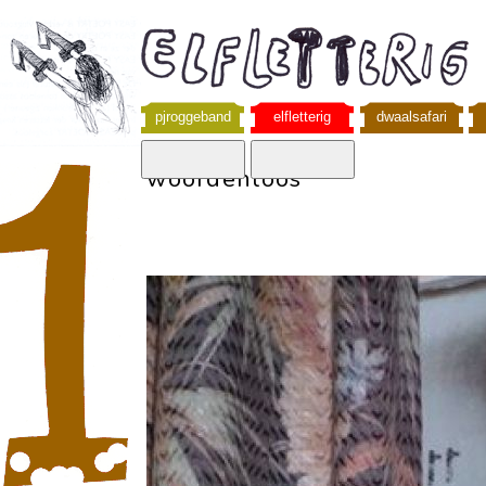
pjroggeband
elfletterig
dwaalsafari
woordenloos