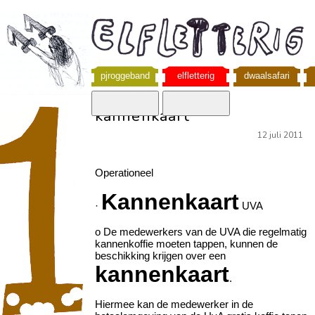
pjroggeband
elfletterig
dwaalsafari
kannenkaart
12 juli 2011
Operationeel
Kannenkaart
·
UVA
o De medewerkers van de UVA die regelmatig
kannenkoffie moeten tappen, kunnen de
beschikking krijgen over een
kannenkaart
.
Hiermee kan de medewerker in de