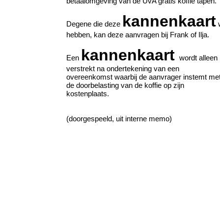
betaalomgeving van de UvA gratis koffie tapen.
kannenkaart
Degene die deze
w
hebben, kan deze aanvragen bij Frank of Ilja.
kannenkaart
Een
wordt alleen
verstrekt na ondertekening van een
overeenkomst waarbij de aanvrager instemt me
de doorbelasting van de koffie op zijn
kostenplaats.
(doorgespeeld, uit interne memo)