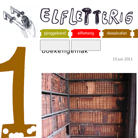
pjroggeband
elfletterig
dwaalsafari
boekengemak
10 juli 2011