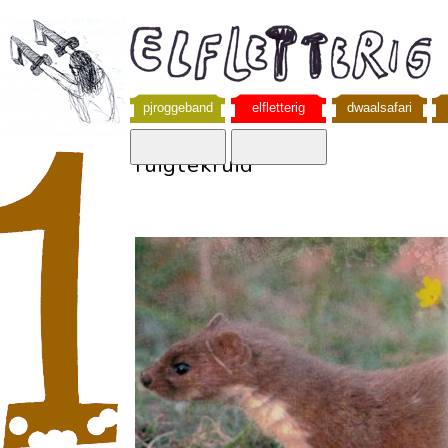
pjroggeband
elfletterig
dwaalsafari
ruigtekruid