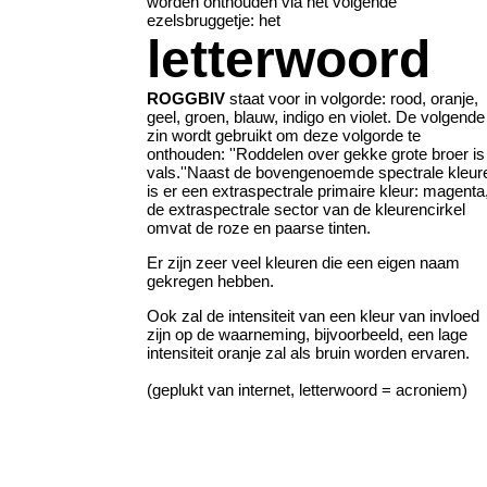
worden onthouden via het volgende
ezelsbruggetje: het
letterwoord
ROGGBIV
staat voor in volgorde: rood, oranje,
geel, groen, blauw, indigo en violet. De volgende
zin wordt gebruikt om deze volgorde te
onthouden: ''Roddelen over gekke grote broer is
vals.''Naast de bovengenoemde spectrale kleur
is er een extraspectrale primaire kleur: magenta
de extraspectrale sector van de kleurencirkel
omvat de roze en paarse tinten.
Er zijn zeer veel kleuren die een eigen naam
gekregen hebben.
Ook zal de intensiteit van een kleur van invloed
zijn op de waarneming, bijvoorbeeld, een lage
intensiteit oranje zal als bruin worden ervaren.
(geplukt van internet, letterwoord = acroniem)