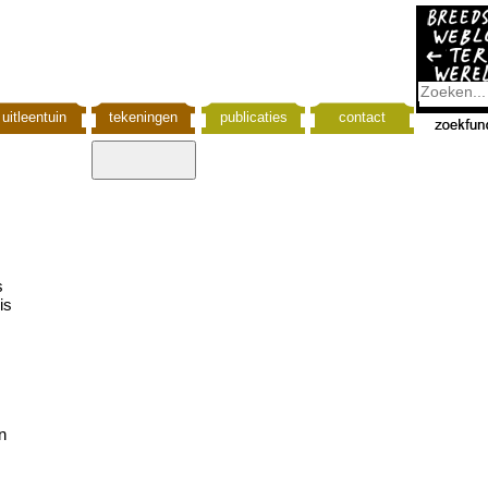
uitleentuin
tekeningen
publicaties
contact
s
is
n