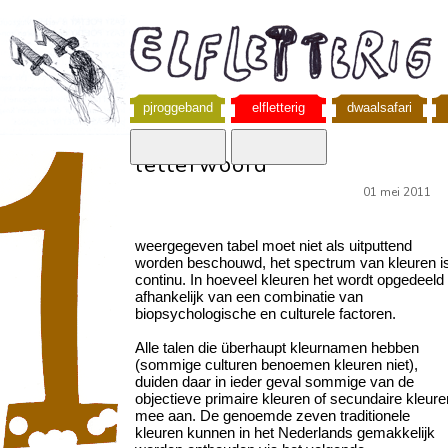
pjroggeband
elfletterig
dwaalsafari
letterwoord
01 mei 2011
weergegeven tabel moet niet als uitputtend
worden beschouwd, het spectrum van kleuren i
continu. In hoeveel kleuren het wordt opgedeeld 
afhankelijk van een combinatie van
biopsychologische en culturele factoren.
Alle talen die überhaupt kleurnamen hebben
(sommige culturen benoemen kleuren niet),
duiden daar in ieder geval sommige van de
objectieve primaire kleuren of secundaire kleure
mee aan. De genoemde zeven traditionele
kleuren kunnen in het Nederlands gemakkelijk