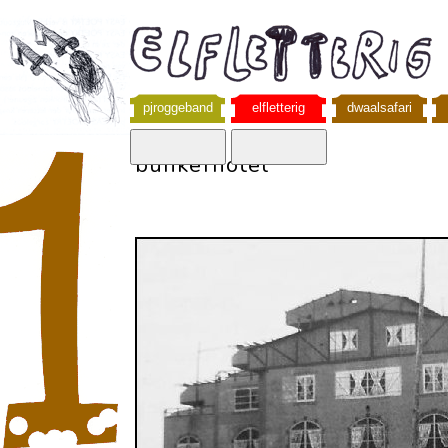
pjroggeband
elfletterig
dwaalsafari
bunkerhotel