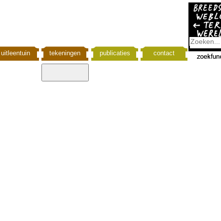
uitleentuin
tekeningen
publicaties
contact