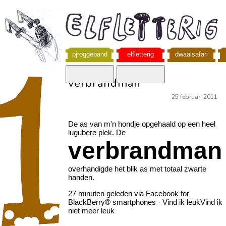
pjroggeband
elfletterig
dwaalsafari
verbrandman
25 februari 2011
De as van m'n hondje opgehaald op een heel
lugubere plek. De
verbrandman
overhandigde het blik as met totaal zwarte
handen.
27 minuten geleden via Facebook for
BlackBerry® smartphones · Vind ik leukVind ik
niet meer leuk