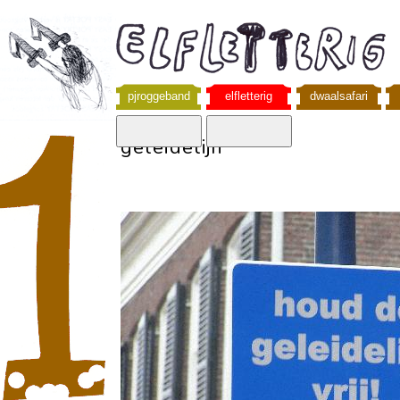
pjroggeband
elfletterig
dwaalsafari
geleidelijn