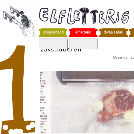
pjroggeband
elfletterig
dwaalsafari
zaksudderen
08 januari 2