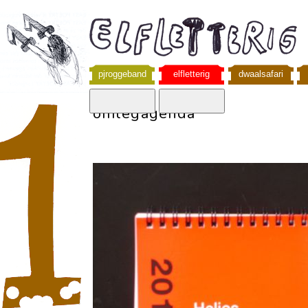
pjroggeband
elfletterig
dwaalsafari
omlegagenda