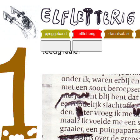
pjroggeband
elfletterig
dwaalsafari
leedgraaier