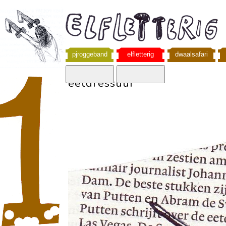
pjroggeband
elfletterig
dwaalsafari
eetdressuur