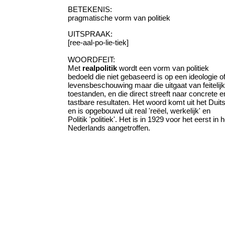
BETEKENIS:
pragmatische vorm van politiek
UITSPRAAK:
[ree-aal-po-lie-tiek]
WOORDFEIT:
Met
realpolitik
wordt een vorm van politiek
bedoeld die niet gebaseerd is op een ideologie o
levensbeschouwing maar die uitgaat van feitelij
toestanden, en die direct streeft naar concrete e
tastbare resultaten. Het woord komt uit het Duit
en is opgebouwd uit real 'reëel, werkelijk' en
Politik 'politiek'. Het is in 1929 voor het eerst in h
Nederlands aangetroffen.